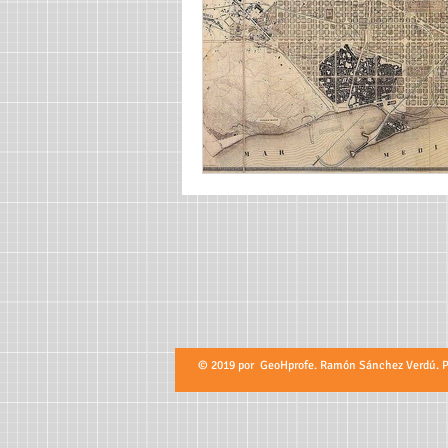
© 2019 por GeoHprofe. Ramón Sánchez Verdú. Pro