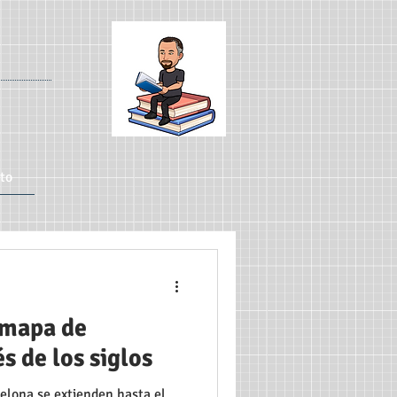
to
 mapa de
s de los siglos
celona se extienden hasta el