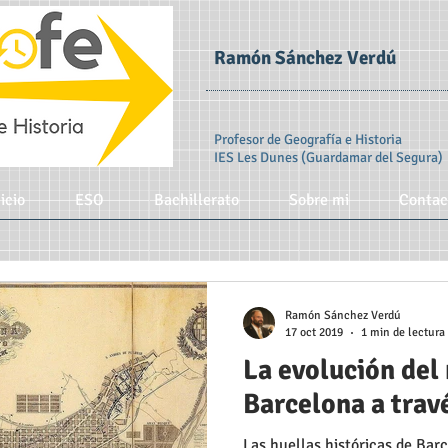
Ramón Sánchez Verdú
Profesor de Geografía e Historia
IES Les Dunes (Guardamar del Segura)
icio
ESO
Bachillerato
Sobre mi
Contac
Ramón Sánchez Verdú
17 oct 2019
1 min de lectura
La evolución del
Barcelona a travé
Las huellas históricas de Bar