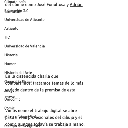
Climatología
del cómic como José Fonollosa y 
Adrián
Educación 3.0
Benatar.  
Universidad de Alicante
Artículo
TIC
Universidad de Valencia
Historia
Humor
Historia del Arte
En la distendida charla que 
Geografía Física
compartimos, tratamos temas de lo más 
variado dentro de la premisa de esta 
Juego
mesa. 
Unicómic
Cómic
Vimos como el trabajo digital se abre 
paso en los profesionales del dibujo y el 
Música Geográfica
cómic aunque todavía se trabaja a mano. 
Colegio de Geógrafos