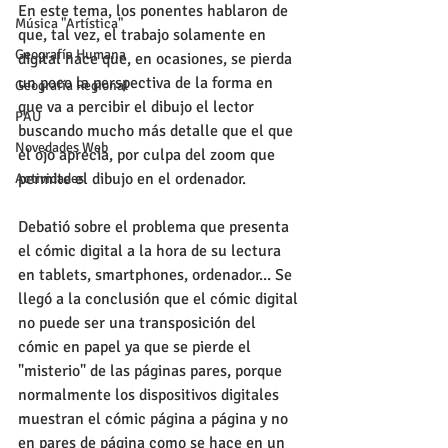
En este tema, los ponentes hablaron de 
Música "Artística"
que, tal vez, el trabajo solamente en 
Geografía Humana
digital hace que, en ocasiones, se pierda 
un poco la perspectiva de la forma en 
Geografía Regional
que va a percibir el dibujo el lector 
PAU
buscando mucho más detalle que el que 
Novedades Web
el ojo aprecia, por culpa del zoom que 
permite el dibujo en el ordenador.  
Actividades
Debatió sobre el problema que presenta 
el cómic digital a la hora de su lectura 
en tablets, smartphones, ordenador... Se 
llegó a la conclusión que el cómic digital 
no puede ser una transposición del 
cómic en papel ya que se pierde el 
"misterio" de las páginas pares, porque 
normalmente los dispositivos digitales 
muestran el cómic página a página y no 
en pares de página como se hace en un 