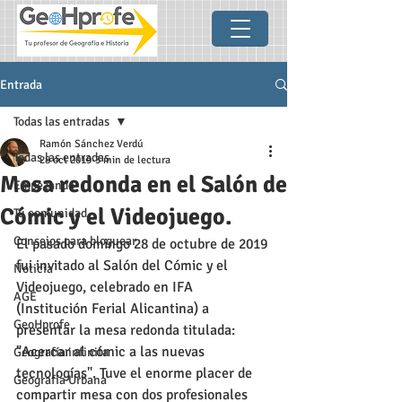
Entrada
Todas las entradas
Ramón Sánchez Verdú
Todas las entradas
28 oct 2019
3 min de lectura
Mesa redonda en el Salón de
Empezando
Cómic y el Videojuego.
Tu comunidad
Consejos para bloguear
El pasado domingo 28 de octubre de 2019 
fui invitado al Salón del Cómic y el 
Noticia
Videojuego, celebrado en IFA 
AGE
(Institución Ferial Alicantina) a 
GeoHprofe
presentar la mesa redonda titulada: 
"Acercar al cómic a las nuevas 
Geografía infinita
tecnologías". Tuve el enorme placer de 
Geografía Urbana
compartir mesa con dos profesionales 