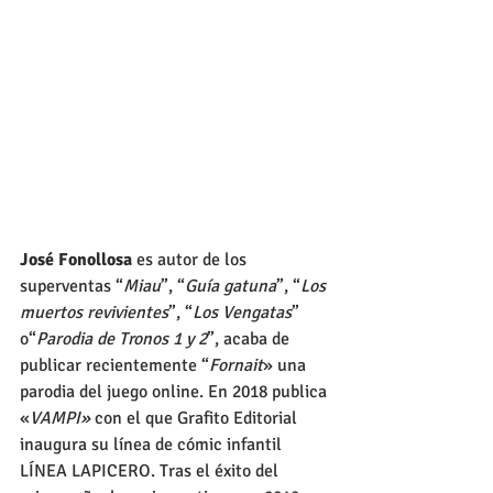
José Fonollosa
 es autor de los 
superventas “
Miau
”, “
Guía gatuna
”, “
Los 
muertos revivientes
”, “
Los Vengatas
” 
o“
Parodia de Tronos 1 y 2
”, acaba de 
publicar recientemente “
Fornait
» una 
parodia del juego online. En 2018 publica 
«
VAMPI»
 con el que Grafito Editorial 
inaugura su línea de cómic infantil 
LÍNEA LAPICERO. Tras el éxito del 