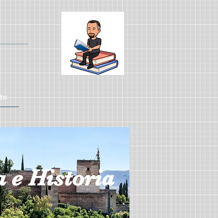
to
a e Historia