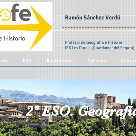
Ramón Sánchez Verdú
Profesor de Geografía e Historia
IES Les Dunes (Guardamar del Segura)
icio
ESO
Bachillerato
Sobre mi
Contac
2º ESO. Geografí