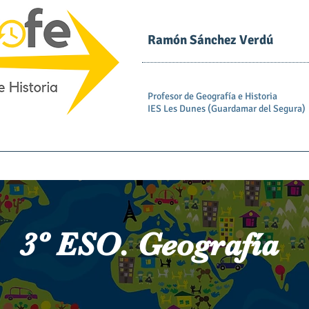
Ramón Sánchez Verdú
Profesor de Geografía e Historia
IES Les Dunes (Guardamar del Segura)
icio
ESO
Bachillerato
Sobre mi
Contac
3º ESO. Geografía