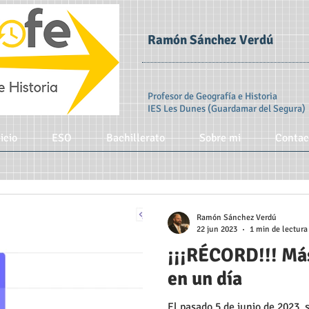
Ramón Sánchez Verdú
Profesor de Geografía e Historia
IES Les Dunes (Guardamar del Segura)
icio
ESO
Bachillerato
Sobre mi
Contac
Ramón Sánchez Verdú
22 jun 2023
1 min de lectura
¡¡¡RÉCORD!!! Más
en un día
El pasado 5 de junio de 2023, 