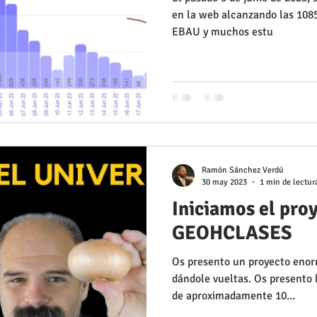
en la web alcanzando las 1085.
EBAU y muchos estu
Ramón Sánchez Verdú
30 may 2023
1 min de lectur
Iniciamos el proy
GEOHCLASES
Os presento un proyecto enor
dándole vueltas. Os presento
de aproximadamente 10...