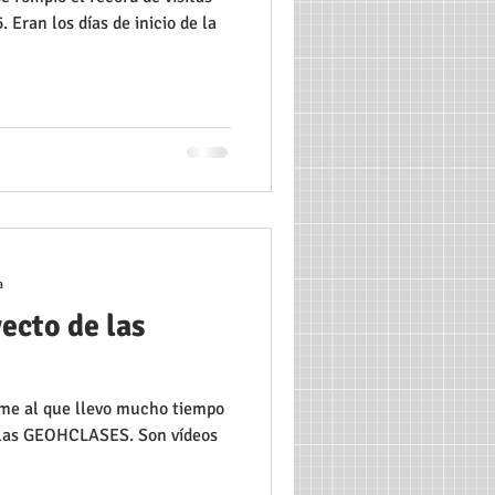
 Eran los días de inicio de la
a
ecto de las
me al que llevo mucho tiempo
 las GEOHCLASES. Son vídeos