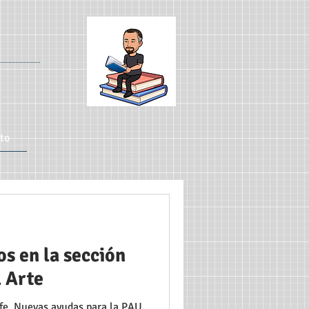
to
s en la sección
l Arte
fe. Nuevas ayudas para la PAU