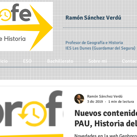
Ramón Sánchez Verdú
Profesor de Geografía e Historia
IES Les Dunes (Guardamar del Segura)
icio
ESO
Bachillerato
Sobre mi
Contac
Ramón Sánchez Verdú
3 dic 2019
1 min de lectura
Nuevos contenido
PAU, Historia de
Novedades en la web Geohpro