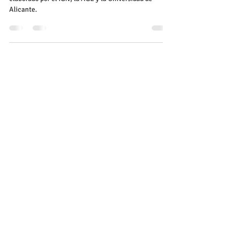
para las pruebas de acceso a la
universidad
Se ha publicado el glosario de términos geográficos
elaborado por el IGN, la AGE y la Universidad de
Alicante.