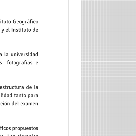
Unicómic
Cómic
ituto Geográfico 
 Regional
PAU
 el Instituto de 
 la universidad 
fotografías e 
structura de la 
lidad tanto para 
ación del examen 
ficos propuestos 