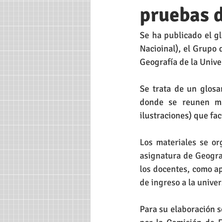
Universidad de Valencia
Histori
pruebas d
Se ha publicado el gl
Música Geográfica
Colegio de G
Nacioinal), el Grupo 
Geografía de la Unive
Novedades Web
Actividades
Se trata de un glosa
donde se reunen má
ilustraciones) que fa
Los materiales se or
asignatura de Geograf
los docentes, como ap
de ingreso a la unive
Para su elaboración s