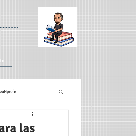
to
eoHprofe
Artículo
TIC
ara las