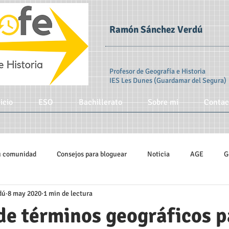
Ramón Sánchez Verdú
Profesor de Geografía e Historia
IES Les Dunes (Guardamar del Segura)
icio
ESO
Bachillerato
Sobre mi
Contac
u comunidad
Consejos para bloguear
Noticia
AGE
G
dú
8 may 2020
1 min de lectura
bana
Climatología
Educación 3.0
Universidad de Alicante
de términos geográficos p