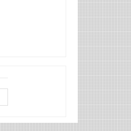
ÓMIC XXIV. “CUÉNTAME
TE PINTO”