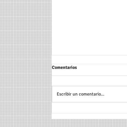
Comentarios
Escribir un comentario...
Taller: Elaborar gráficos y
"timelapse maps" a partir de
datos estadísticos de la web