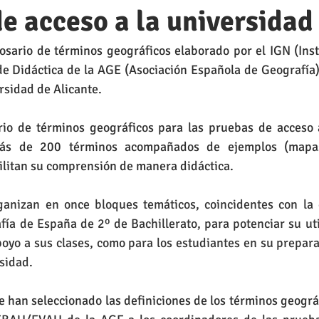
a
Humor
Historia del Arte
Geografía Física
Juego
e acceso a la universidad
osario de términos geográficos elaborado por el IGN (Inst
eógrafos
Música "Artística"
Geografía Humana
Geografía
de Didáctica de la AGE (Asociación Española de Geografía) y
rsidad de Alicante.
rio de términos geográficos para las pruebas de acceso a
s de 200 términos acompañados de ejemplos (mapas, 
cilitan su comprensión de manera didáctica. 
ganizan en once bloques temáticos, coincidentes con la e
ía de España de 2º de Bachillerato, para potenciar su uti
oyo a sus clases, como para los estudiantes en su prepar
rsidad.
e han seleccionado las definiciones de los términos geográ