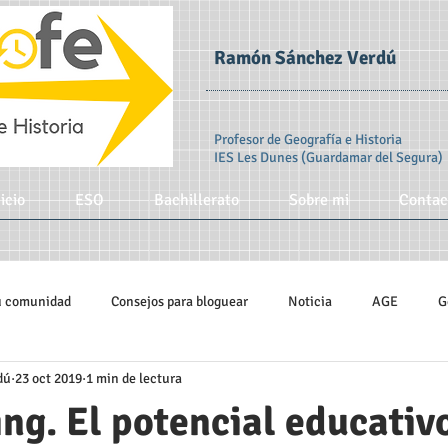
Ramón Sánchez Verdú
Profesor de Geografía e Historia
IES Les Dunes (Guardamar del Segura)
icio
ESO
Bachillerato
Sobre mi
Contac
u comunidad
Consejos para bloguear
Noticia
AGE
G
dú
23 oct 2019
1 min de lectura
bana
Climatología
Educación 3.0
Universidad de Alicante
ing. El potencial educativ