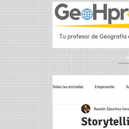
In
Todas las entradas
Empezando
T
Ramón Sánchez Ver
Geografía infinita
Geografía Ur
Storytell