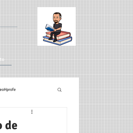
to
eoHprofe
Artículo
TIC
o de