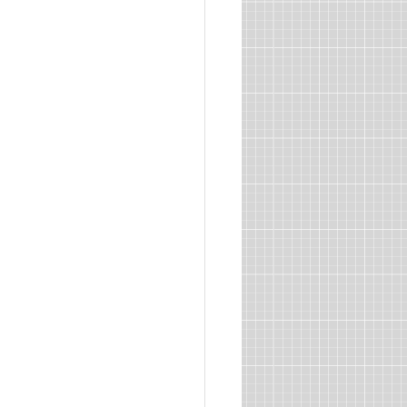
Unicómic
Cómic
 Regional
PAU